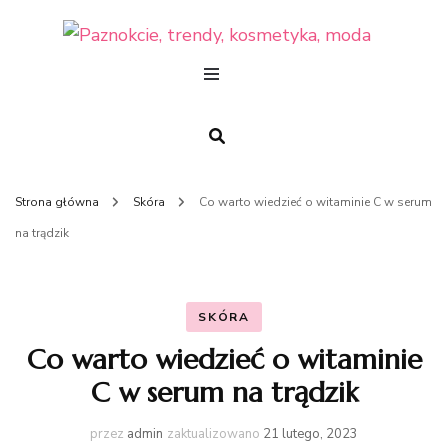
Pazn
tren
kosm
mod
Strona główna
Skóra
Co warto wiedzieć o witaminie C w serum
na trądzik
SKÓRA
Co warto wiedzieć o witaminie
C w serum na trądzik
przez
admin
zaktualizowano
21 lutego, 2023