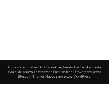
© prawa autorskie2026
Paznokcie, trendy, kosmetyka, moda
.
Wszelkie prawa zastrzeżone.
Fashion Icon | Stworzony przez
Blossom Themes
.Napędzane przez
WordPress
.