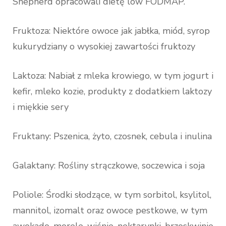
Shepherd opracowali dietę low FODMAP.
Fruktoza: Niektóre owoce jak jabłka, miód, syrop
kukurydziany o wysokiej zawartości fruktozy
Laktoza: Nabiał z mleka krowiego, w tym jogurt i
kefir, mleko kozie, produkty z dodatkiem laktozy
i miękkie sery
Fruktany: Pszenica, żyto, czosnek, cebula i inulina
Galaktany: Rośliny strączkowe, soczewica i soja
Poliole: Środki słodzące, w tym sorbitol, ksylitol,
mannitol, izomalt oraz owoce pestkowe, w tym
awokado, morele, wiśnie, nektarynki, brzoskwinie