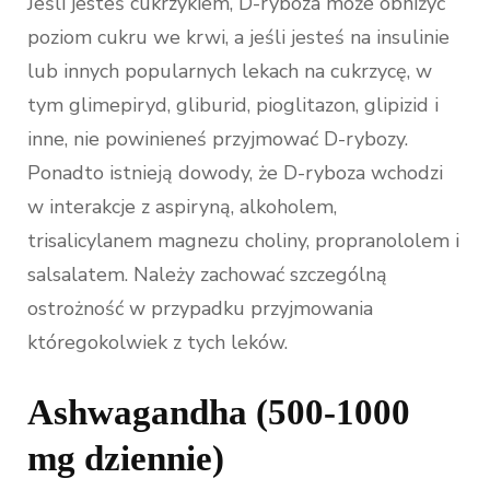
Jeśli jesteś cukrzykiem, D-ryboza może obniżyć
poziom cukru we krwi, a jeśli jesteś na insulinie
lub innych popularnych lekach na cukrzycę, w
tym glimepiryd, gliburid, pioglitazon, glipizid i
inne, nie powinieneś przyjmować D-rybozy.
Ponadto istnieją dowody, że D-ryboza wchodzi
w interakcje z aspiryną, alkoholem,
trisalicylanem magnezu choliny, propranololem i
salsalatem. Należy zachować szczególną
ostrożność w przypadku przyjmowania
któregokolwiek z tych leków.
Ashwagandha (500-1000
mg dziennie)