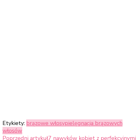
Etykiety:
brązowe włosy
pielęgnacja brązowych
włosów
Nawigacja
Poprzedni artykuł
7 nawyków kobiet z perfekcyjnymi