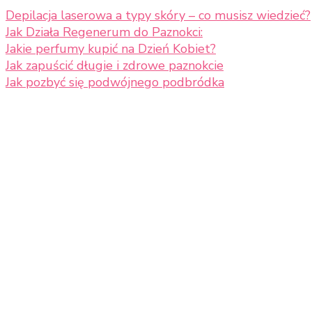
Depilacja laserowa a typy skóry – co musisz wiedzieć?
Jak Działa Regenerum do Paznokci:
Jakie perfumy kupić na Dzień Kobiet?
Jak zapuścić długie i zdrowe paznokcie
Jak pozbyć się podwójnego podbródka