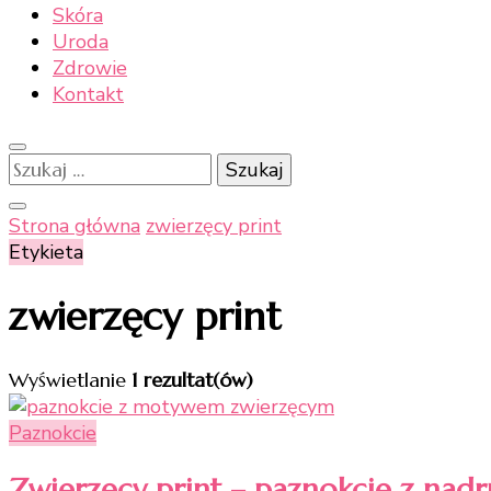
Skóra
Uroda
Zdrowie
Kontakt
Szukaj:
Strona główna
zwierzęcy print
Etykieta
zwierzęcy print
Wyświetlanie
1 rezultat(ów)
Paznokcie
Zwierzęcy print – paznokcie z nad